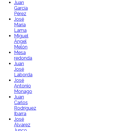
Juan
García
Pérez
José
María
Lama
Miguel
Ángel
Melón
Mesa
redonda
Juan
José
Laborda
José
Antonio
Monago
Juan
Carlos
Rodríguez
Ibarra
José
Álvarez
Junco