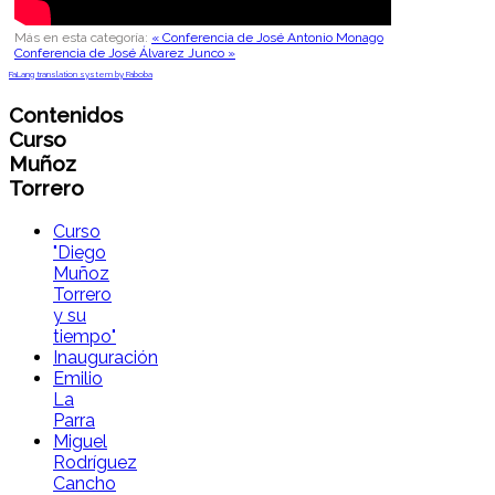
Más en esta categoría:
« Conferencia de José Antonio Monago
Conferencia de José Álvarez Junco »
FaLang translation system by Faboba
Contenidos
Curso
Muñoz
Torrero
Curso
"Diego
Muñoz
Torrero
y su
tiempo"
Inauguración
Emilio
La
Parra
Miguel
Rodríguez
Cancho