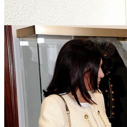
Presidente son fruto de su buena disposición y su sensibilidad par
seguirá encontrando en Extremadura unos verdaderos amigos; más a
tierra con un viejo amigo y, si me permite la efusión personal, la r
Palabras pronunciadas por
Juan Carlos Rodríguez Ibarra
en la VI edi
Entrega de la Gran Cruz de la Orden del Infante D. Enrique (Mé
Entrega del premio Carlos V a D. Jorge Sampaio (Monasterio J
Entrevista entre D. Jorge Sampaio y D. Juan Carlos Rodríguez I