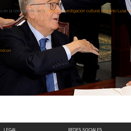
ó en la convocatoria de la
beca de investigación cultural Hispano-Lusa "
 honorífico de la Academia Portuguesa de Historia (Lisboa, 20/0
ndceri
/09/1999)
 honorífico de la Academia Portuguesa de Historia (Lisboa, 20/0
LEGAL
REDES SOCIALES