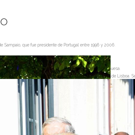
io
de Sampaio, que fue presidente de Portugal entre 1996 y 2006.
 último socialista como Presidente de la República Portuguesa.
rtugal entre 1996 y 2006
. Cursó Derecho en la Universidad de Lisboa. Se 
 y 1984 fue miembro de la Comisión Europea para los Derechos Humanos. 
ncedido el collar de la Orden de Carlos III el 8 de septiembre de 2000 
ión internacional para la Alianza de Civilizaciones.
 acompañarnos en este periodo ya cercano al término de su magistr
ión más personal, porque además de un honor, es también un placer re
 región; y mi relación personal con Su Excelencia muy gratificante des
lencia era todavía Alcalde de Lisboa. Allí ya mantuvimos complicida
or eso debo señalar que sus deferencias para con Extremadura y par