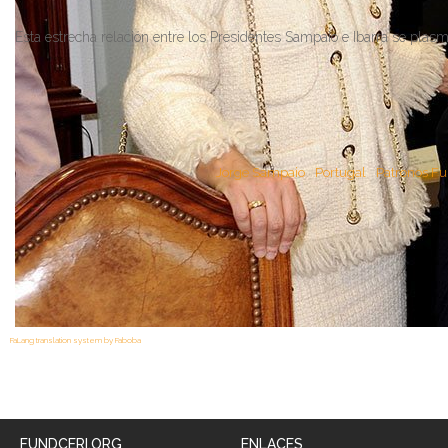
Acto "Ágora, el debate peninsular" (Mérida, 05/11/2002)
Esta estrecha relación entre los Presidentes Sampaio e Ibarra se plasm
Acto "Ágora, el debate peninsular" (Mérida, 05/11/2002)
Nombramiento de D. Juan Carlos Rodríguez Ibarra como miembro
Etiquetado como
Jorge Sampaio
Portugal
Patronos Fu
Inauguración del tramo de la autovía A-6 (Estremoz - Elvas, 03
FaLang translation system by Faboba
Nombramiento de D. Juan Carlos Rodríguez Ibarra como miembro
FUNDCERI.ORG
ENLACES