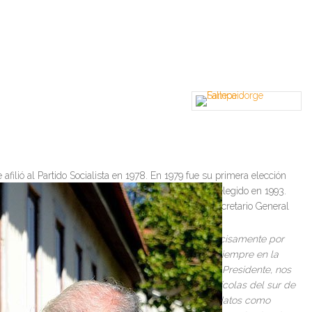
afilió al Partido Socialista en 1978. En 1979 fue su primera elección
En el año 1989 fue elegido Alcalde de Lisboa y reelegido en 1993.
por el Gobierno de España. En 2007, Ban Ki-Moon, Secretario General
atura como Presidente de la República. Pero, precisamente por
cibir en casa a quien tan bien nos ha recibido siempre en la
de todos los puntos de vista. Nos conocimos, señor Presidente, nos
des políticas en defensa de las producciones agrícolas del sur de
a con quien les habla a lo largo de sus dos mandatos como