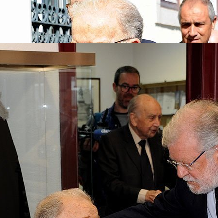
a con nuestro trabajo. Quiero que sepa, Sr. Presidente, que cuando d
migos, si cabe, porque no será ya una relación lógicamente mediati
elación de dos viejos amigos.
Dos viejos amigos que se han hecho tales 
ción del encuentro “Ágora. El debate peninsular” en el año 2005 en Mérida
rida, 05/11/2002)
erónimo de Yuste, 13/10/2004)
barra (Mérida, 05/11/2002)