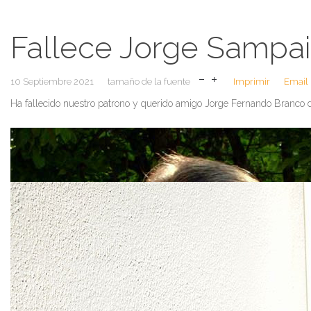
Fallece Jorge Sampa
10 Septiembre 2021
tamaño de la fuente
Imprimir
Email
Ha fallecido nuestro patrono y querido amigo Jorge Fernando Branco 
Desde FUNDCERI queremos homenajear hoy a Jorge Sampaio, político y
El Sr. Sam,paio estaba casado y tenía dos hijos. Fue
Presidente de Po
como diputado por Lisboa en la Asamblea de la República. Entre 1979
Fue Presidente de la República en 1996 y reelegido en 2001. Le fue co
de las Naciones Unidas, lo nombró Alto Representante de esta organizac
“
Señor Presidente, es un honor para Extremadura su deferencia en
esa circunstancia temporal, no me resisto a hacer una considerac
suya. Mi relación institucional ha sido, estimo, fructífera para mi
conocimos mejor en los fríos pasillos de Bruselas, cuando Su Exce
Europa y una relación cordial, aunque no demasiado frecuente. P