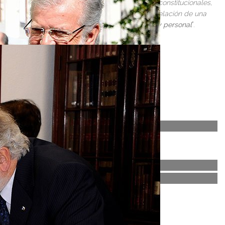
entro de unos meses deje sus actuales funciones constitucionales,
zada por sus altas responsabilidades, sino la relación de una
en estos fértiles años de relación institucional y personal
”.
.